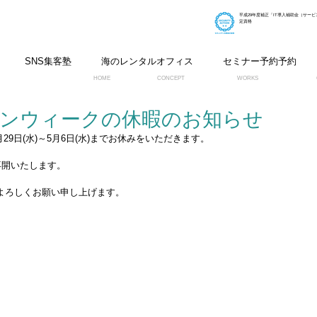
平成29年度補正「IT導入補助金（サー
定資格
SNS集客塾
海のレンタルオフィス
セミナー予約予約
HOME
CONCEPT
WORKS
ルデンウィークの休暇のお知らせ
4月29日(水)～5月6日(水)までお休みをいただきます。
を再開いたします。
よろしくお願い申し上げます。