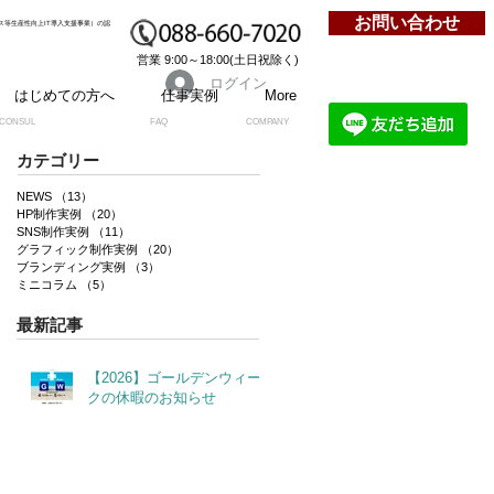
お問い合わせ
ビス等生産性向上IT導入支援事業）の認
営業 9:00～18:00(土日祝除く)
ログイン
はじめての方へ
仕事実例
More
CONSUL
FAQ
COMPANY
カテゴリー
NEWS
（13）
13件の記事
HP制作実例
（20）
20件の記事
SNS制作実例
（11）
11件の記事
グラフィック制作実例
（20）
20件の記事
ブランディング実例
（3）
3件の記事
ミニコラム
（5）
5件の記事
最新記事
【2026】ゴールデンウィー
クの休暇のお知らせ